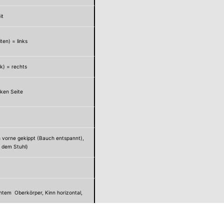
it
ten) = links
ik) = rechts
nken Seite
 vorne gekippt (Bauch entspannt),
 dem Stuhl)
chtem Oberkörper, Kinn horizontal,