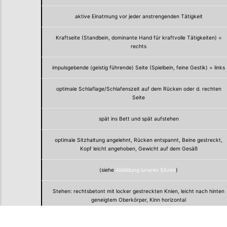
aktive Einatmung vor jeder anstrengenden Tätigkeit
Kraftseite (Standbein, dominante Hand für kraftvolle Tätigkeiten) =
rechts
impulsgebende (geistig führende) Seite (Spielbein, feine Gestik) = links
optimale Schlaflage/Schlafenszeit auf dem Rücken oder d. rechten
Seite
spät ins Bett und spät aufstehen
optimale Sitzhaltung angelehnt, Rücken entspannt, Beine gestreckt,
Kopf leicht angehoben, Gewicht auf dem Gesäß
(siehe
Abbildung lunares Sitzen
)
Stehen: rechtsbetont mit locker gestreckten Knien, leicht nach hinten
geneigtem Oberkörper, Kinn horizontal
Gewicht: auf der Ferse