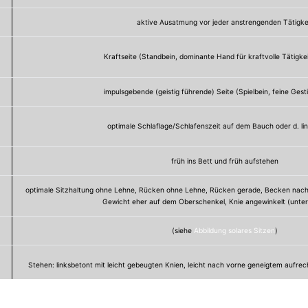
aktive Ausatmung vor jeder anstrengenden Tätigke
Kraftseite (Standbein, dominante Hand für kraftvolle Tätigkei
impulsgebende (geistig führende) Seite (Spielbein, feine Gest
optimale Schlaflage/Schlafenszeit auf dem Bauch oder d. li
früh ins Bett und früh aufstehen
optimale Sitzhaltung ohne Lehne, Rücken ohne Lehne, Rücken gerade, Becken nach
Gewicht eher auf dem Oberschenkel, Knie angewinkelt (unter
(siehe
Abbildung solares Sitzen
)
Stehen: linksbetont mit leicht gebeugten Knien, leicht nach vorne geneigtem aufre
Gewicht: auf dem Vorderfuß