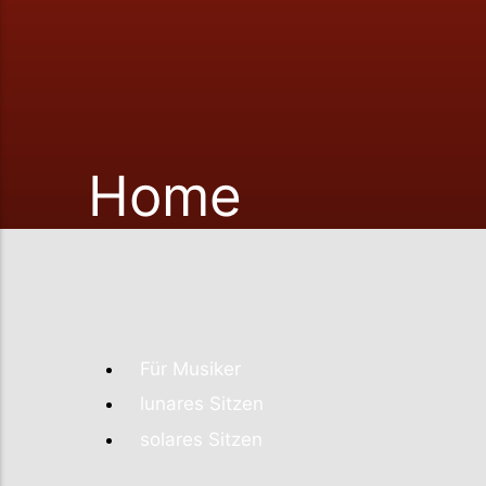
Home
Für Musiker
lunares Sitzen
solares Sitzen